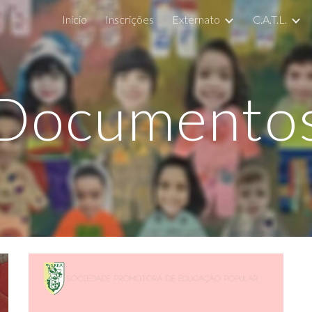
Início
Inscrições
Externato
C.A.T.L.
ip to main content
Skip to navigat
Documento